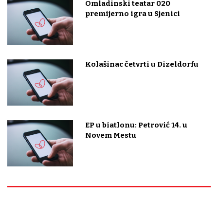
Omladinski teatar 020
premijerno igra u Sjenici
Kolašinac četvrti u Dizeldorfu
EP u biatlonu: Petrović 14. u
Novem Mestu