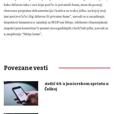
kako državne tako i one koje poti?u iz privatnih šuma, mora da postoji
obavezna propratna dokumentacija i kartica za svaku jelku, na kojoj stoji
ime proizvo?a?a i žig državne ili privatne šume", navodi se u saopštenju.
Inspektori šumarstva u saradnji sa MUP-om Srbije, tržišnom i finansijskom
inspekcijom kontrolisa?e promet novogodišnjih i boži?nih jelki, navodi se
u saopštenju "Srbija šuma".
Povezane vesti
Avdić 69. u juniorskom sprintu u
Češkoj