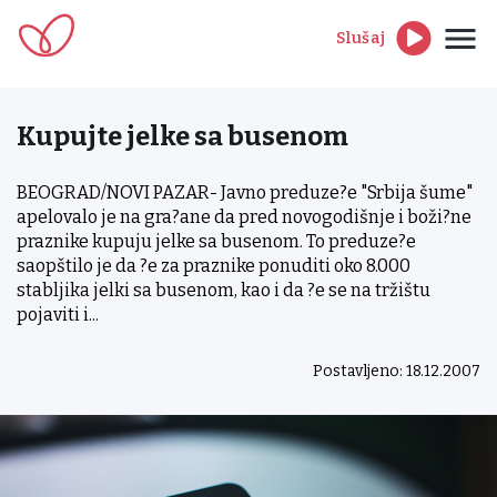
Slušaj
Kupujte jelke sa busenom
BEOGRAD/NOVI PAZAR- Javno preduze?e "Srbija šume"
apelovalo je na gra?ane da pred novogodišnje i boži?ne
praznike kupuju jelke sa busenom. To preduze?e
saopštilo je da ?e za praznike ponuditi oko 8.000
stabljika jelki sa busenom, kao i da ?e se na tržištu
pojaviti i...
Postavljeno: 18.12.2007