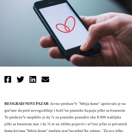
BEOGRAD/NOVI PAZAR-
Javno preduze?e "Srbija šume" apelovalo je na
gra?ane da pred novogodišnje i boži?ne praznike kupuju jelke sa busenom.
To preduze?e saopštilo je da ?e za praznike ponuditi oko 8.000 stabljika
jelki sa busenom, kao i da ?e se na tržištu pojaviti i se?ene jelke iz privatnih
šuma kojima "Srbija šume" pružaju stru?no-tehni?ke usluge. "Za sve jelke,