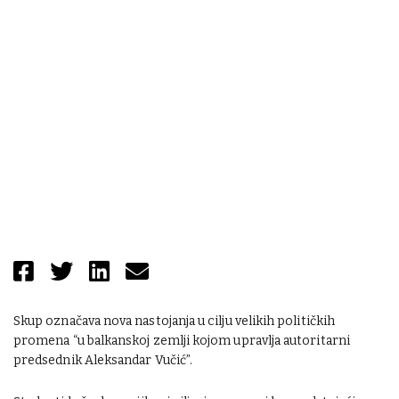
Skup označava nova nastojanja u cilju velikih političkih
promena “u balkanskoj zemlji kojom upravlja autoritarni
predsednik Aleksandar Vučić”.