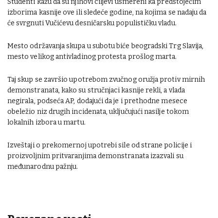
Studenti kažu da su njihovi ciljevi usmereni ka predstojećim
izborima kasnije ove ili sledeće godine, na kojima se nadaju da
će svrgnuti Vučićevu desničarsku populističku vladu.
Mesto održavanja skupa u subotu biće beogradski Trg Slavija,
mesto velikog antivladinog protesta prošlog marta.
Taj skup se završio upotrebom zvučnog oružja protiv mirnih
demonstranata, kako su stručnjaci kasnije rekli, a vlada
negirala, podseća AP, dodajući da je i prethodne mesece
obeležio niz drugih incidenata, uključujući nasilje tokom
lokalnih izbora u martu.
Izveštaji o prekomernoj upotrebi sile od strane policije i
proizvoljnim pritvaranjima demonstranata izazvali su
međunarodnu pažnju.