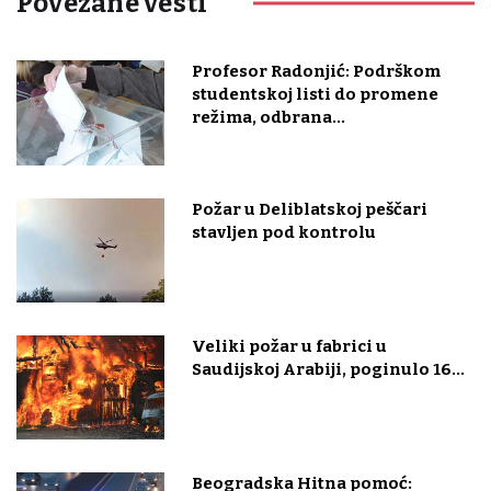
Povezane vesti
Profesor Radonjić: Podrškom
studentskoj listi do promene
režima, odbrana...
Požar u Deliblatskoj peščari
stavljen pod kontrolu
Veliki požar u fabrici u
Saudijskoj Arabiji, poginulo 16...
Beogradska Hitna pomoć: