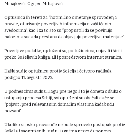
Mihajlović i Ognjen Mihajlović.
Optužnica ih tereti za “hotimično ometanje sprovođenja
pravde, otkrivanje poverljivih informacija o zaštićenim
svedocima”, kao i za to što su “propustili da se povinuju
nalozima suda da prestanu da objavljuju poverljive materijale”.
Poverljive podatke, optuženi su, po tužiocima, objavili i širili
preko Šešeljevih knjiga, ali i posredstvom internet stranica.
Haški sud je optužnicu protiv Šešelja i četvoro radikala
podigao 11. avgusta 2023.
U podnescima sudu u Hagu, pre nego što je doneta odluka o
ustupanju procesa Srbiji, svi optuženi su obećali da će se
“pojaviti pred relevantnim domaćim vlastima kada budu
pozvani”.
Ukoliko srpsko pravosuđe ne bude sprovelo postupak protiv
Šešelja i saoptuženih, sud u Hagu ima pravo da ponovo