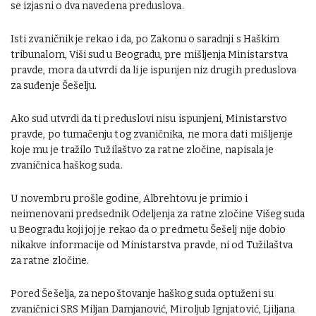
se izjasni o dva navedena preduslova.
Isti zvaničnik je rekao i da, po Zakonu o saradnji s Haškim
tribunalom, Viši sud u Beogradu, pre mišljenja Ministarstva
pravde, mora da utvrdi da li je ispunjen niz drugih preduslova
za suđenje Šešelju.
Ako sud utvrdi da ti preduslovi nisu ispunjeni, Ministarstvo
pravde, po tumačenju tog zvaničnika, ne mora dati mišljenje
koje mu je tražilo Tužilaštvo za ratne zločine, napisala je
zvaničnica haškog suda.
U novembru prošle godine, Albrehtovu je primio i
neimenovani predsednik Odeljenja za ratne zločine Višeg suda
u Beogradu koji joj je rekao da o predmetu Šešelj nije dobio
nikakve informacije od Ministarstva pravde, ni od Tužilaštva
za ratne zločine.
Pored Šešelja, za nepoštovanje haškog suda optuženi su
zvaničnici SRS Miljan Damjanović, Miroljub Ignjatović, Ljiljana