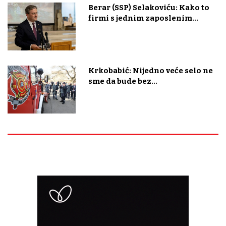
Berar (SSP) Selakoviću: Kako to
firmi s jednim zaposlenim...
Krkobabić: Nijedno veće selo ne
sme da bude bez...