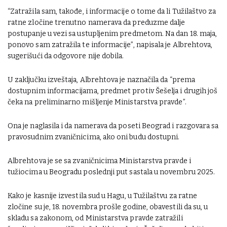
“Zatražila sam, takođe, i informacije o tome da li Tužilaštvo za
ratne zločine trenutno namerava da preduzme dalje
postupanje u vezi sa ustupljenim predmetom. Na dan 18. maja,
ponovo sam zatražila te informacije”, napisala je Albrehtova,
sugerišući da odgovore nije dobila.
U zaključku izveštaja, Albrehtova je naznačila da “prema
dostupnim informacijama, predmet protiv Šešelja i drugih još
čeka na preliminarno mišljenje Ministarstva pravde”.
Ona je naglasila i da namerava da poseti Beograd i razgovara sa
pravosudnim zvaničnicima, ako oni budu dostupni.
Albrehtova je se sa zvaničnicima Ministarstva pravde i
tužiocima u Beogradu poslednji put sastala u novembru 2025.
Kako je kasnije izvestila sud u Hagu, u Tužilaštvu za ratne
zločine su je, 18. novembra prošle godine, obavestili da su, u
skladu sa zakonom, od Ministarstva pravde zatražili