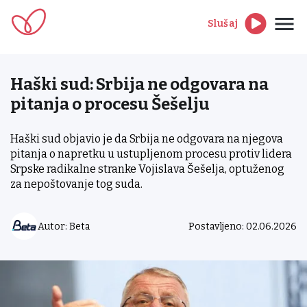
Slušaj
Haški sud: Srbija ne odgovara na
pitanja o procesu Šešelju
Haški sud objavio je da Srbija ne odgovara na njegova
pitanja o napretku u ustupljenom procesu protiv lidera
Srpske radikalne stranke Vojislava Šešelja, optuženog
za nepoštovanje tog suda.
Autor: Beta
Postavljeno: 02.06.2026