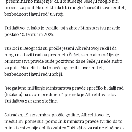
“preliminarno mišljenje” da li bi suđenje Šešelju moglo biti
proces za politički delikt i da li bi moglo “narušiti suverenitet,
bezbednost i javni red” u Srbiji.
Tužilaštvo je, kako je tvrdilo, taj zahtev Ministarstvu pravde
poslalo 10. februara 2025.
Tužioci u Beogradu su prošle jeseni Albrehtovoj rekli i da
mogu nastaviti rad na predmetu Šešelj samo ako mišljenje
Ministarstva pravde bude pozitivno da se Šešelju neće suditi
za politički delikt i da to neće ugroziti suverenitet,
bezbednost i javni red u Srbiji.
“Negativno mišljenje Ministarstva pravde sprečilo bi dalji rad
(tužilaca) na ovom predmetu”, prenela je Albrehtova stav
Tužilaštva za ratne zločine.
Sutradan, 19. novembra prošle godine, Albrehtovoj je,
međutim, pomenuti pomoćnik ministra pravde tvrdio da to
ministarstvo nije dobilo zahtev Tužilaštva za ratne zločine da