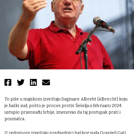
To piše u majskom izveštaju Dagmare Albreht (Albrecht) koju
je haški sud, pošto je proces protiv Šešelja u februaru 2024.
ustupio pravosuđu Srbije, imenovao da taj postupak prati i
posmatra.
U redovnom izveštaju predsednici haškog suda Grasijeli Gati