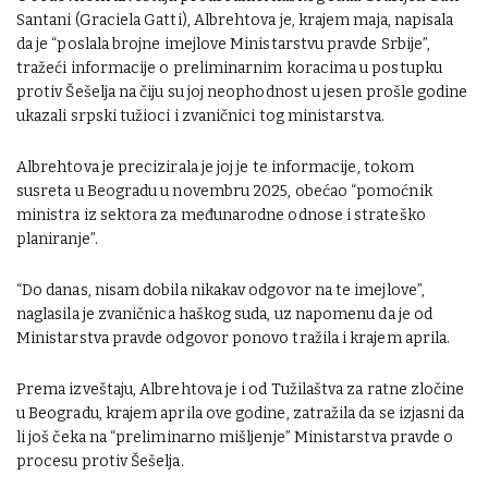
Santani (Graciela Gatti), Albrehtova je, krajem maja, napisala
da je “poslala brojne imejlove Ministarstvu pravde Srbije”,
tražeći informacije o preliminarnim koracima u postupku
protiv Šešelja na čiju su joj neophodnost u jesen prošle godine
ukazali srpski tužioci i zvaničnici tog ministarstva.
Albrehtova je precizirala je joj je te informacije, tokom
susreta u Beogradu u novembru 2025, obećao “pomoćnik
ministra iz sektora za međunarodne odnose i strateško
planiranje”.
“Do danas, nisam dobila nikakav odgovor na te imejlove”,
naglasila je zvaničnica haškog suda, uz napomenu da je od
Ministarstva pravde odgovor ponovo tražila i krajem aprila.
Prema izveštaju, Albrehtova je i od Tužilaštva za ratne zločine
u Beogradu, krajem aprila ove godine, zatražila da se izjasni da
li još čeka na “preliminarno mišljenje” Ministarstva pravde o
procesu protiv Šešelja.