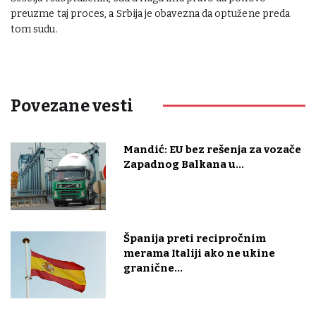
preuzme taj proces, a Srbija je obavezna da optužene preda
tom sudu.
Povezane vesti
Mandić: EU bez rešenja za vozače
Zapadnog Balkana u...
Španija preti recipročnim
merama Italiji ako ne ukine
granične...