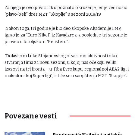
Za njega je ovo povratak u poznato okruženje, jer je već nosio
“plavo-beli” dres MZT “Skoplje” u sezoni 2018/19.
Nakon toga, tri godine je bio deo skopske Akademije FMP,
igrao je za “Euro Nikel” iz Kavadarca, a poslednje tri sezone je
proveo u bitoljskom “Pelisteru”.
“Dolaskom Luke Stojanovskog otvaramo aktivnosti oko
stvaranja tima za novu sezonu, u kojoj nas očekuju veliki
izazovi na tri fronta – u Fiba Evrokupu, regionalnoj ABA2 ligi i
makedonskoj Superligi”, ističe se u saopštenju MZT “Skoplje”.
Povezane vesti
Pandurović: Najteža i najlakša