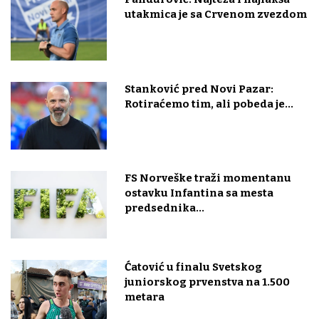
utakmica je sa Crvenom zvezdom
Stanković pred Novi Pazar:
Rotiraćemo tim, ali pobeda je...
FS Norveške traži momentanu
ostavku Infantina sa mesta
predsednika...
Ćatović u finalu Svetskog
juniorskog prvenstva na 1.500
metara