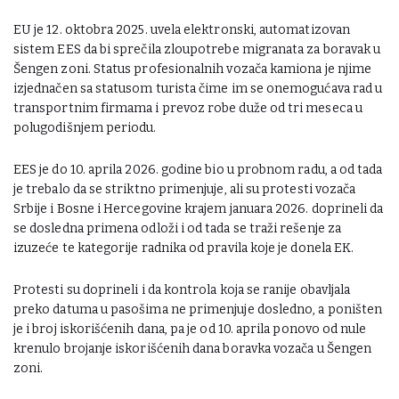
EU je 12. oktobra 2025. uvela elektronski, automatizovan
sistem EES da bi sprečila zloupotrebe migranata za boravak u
Šengen zoni. Status profesionalnih vozača kamiona je njime
izjednačen sa statusom turista čime im se onemogućava rad u
transportnim firmama i prevoz robe duže od tri meseca u
polugodišnjem periodu.
EES je do 10. aprila 2026. godine bio u probnom radu, a od tada
je trebalo da se striktno primenjuje, ali su protesti vozača
Srbije i Bosne i Hercegovine krajem januara 2026. doprineli da
se dosledna primena odloži i od tada se traži rešenje za
izuzeće te kategorije radnika od pravila koje je donela EK.
Protesti su doprineli i da kontrola koja se ranije obavljala
preko datuma u pasošima ne primenjuje dosledno, a poništen
je i broj iskorišćenih dana, pa je od 10. aprila ponovo od nule
krenulo brojanje iskorišćenih dana boravka vozača u Šengen
zoni.