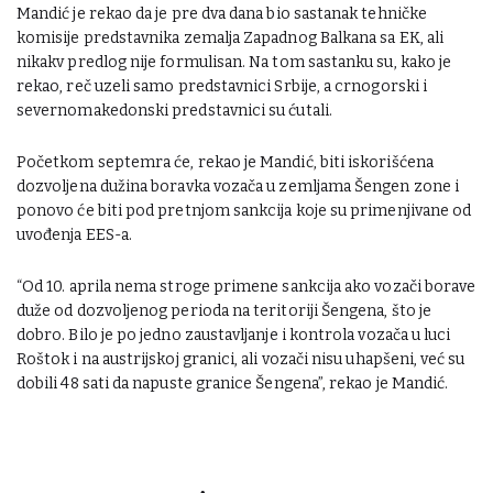
Mandić je rekao da je pre dva dana bio sastanak tehničke
komisije predstavnika zemalja Zapadnog Balkana sa EK, ali
nikakv predlog nije formulisan. Na tom sastanku su, kako je
rekao, reč uzeli samo predstavnici Srbije, a crnogorski i
severnomakedonski predstavnici su ćutali.
Početkom septemra će, rekao je Mandić, biti iskorišćena
dozvoljena dužina boravka vozača u zemljama Šengen zone i
ponovo će biti pod pretnjom sankcija koje su primenjivane od
uvođenja EES-a.
“Od 10. aprila nema stroge primene sankcija ako vozači borave
duže od dozvoljenog perioda na teritoriji Šengena, što je
dobro. Bilo je po jedno zaustavljanje i kontrola vozača u luci
Roštok i na austrijskoj granici, ali vozači nisu uhapšeni, već su
dobili 48 sati da napuste granice Šengena”, rekao je Mandić.