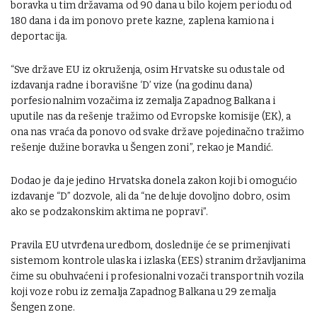
boravka u tim državama od 90 dana u bilo kojem periodu od
180 dana i da im ponovo prete kazne, zaplena kamiona i
deportacija.
“Sve države EU iz okruženja, osim Hrvatske su odustale od
izdavanja radne i boravišne ‘D’ vize (na godinu dana)
porfesionalnim vozačima iz zemalja Zapadnog Balkana i
uputile nas da rešenje tražimo od Evropske komisije (EK), a
ona nas vraća da ponovo od svake države pojedinačno tražimo
rešenje dužine boravka u Šengen zoni”, rekao je Mandić.
Dodao je da je jedino Hrvatska donela zakon koji bi omogućio
izdavanje “D” dozvole, ali da “ne deluje dovoljno dobro, osim
ako se podzakonskim aktima ne popravi”.
Pravila EU utvrđena uredbom, doslednije će se primenjivati
sistemom kontrole ulaska i izlaska (EES) stranim državljanima
čime su obuhvaćeni i profesionalni vozači transportnih vozila
koji voze robu iz zemalja Zapadnog Balkana u 29 zemalja
Šengen zone.