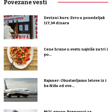
Povezane vesti
Devizni kurs: Evro u ponedeljak
117,34 dinara
Cene hrane u svetu najviše za tri i
po...
Rajaner: Obustavljamo letove iz i
ka Nišu od ove...
MOL grupa: Pregovori sa