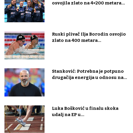
osvojila zlato na 4×200 metara...
Ruski plivač Ilja Borodin osvojio
zlato na 400 metara...
Stanković: Potrebna je potpuno
drugačija energija u odnosu na...
Luka Bošković u finalu skoka
udalj na EP u...