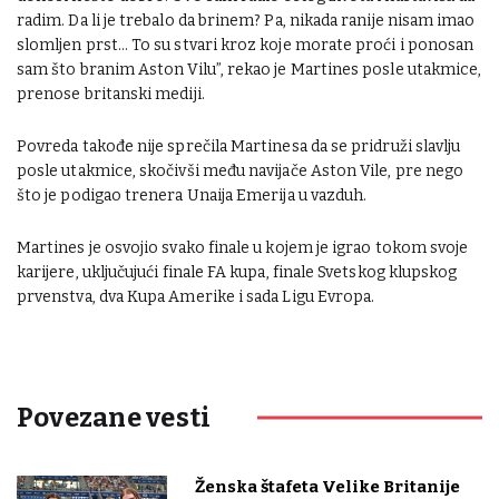
radim. Da li je trebalo da brinem? Pa, nikada ranije nisam imao
slomljen prst… To su stvari kroz koje morate proći i ponosan
sam što branim Aston Vilu”, rekao je Martines posle utakmice,
prenose britanski mediji.
Povreda takođe nije sprečila Martinesa da se pridruži slavlju
posle utakmice, skočivši među navijače Aston Vile, pre nego
što je podigao trenera Unaija Emerija u vazduh.
Martines je osvojio svako finale u kojem je igrao tokom svoje
karijere, uključujući finale FA kupa, finale Svetskog klupskog
prvenstva, dva Kupa Amerike i sada Ligu Evropa.
Povezane vesti
Ženska štafeta Velike Britanije