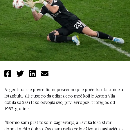
Argentinac se povredio neposredno pre početka utakmice u
Istanbulu, ali je uspeo da odigra ceo meč koji je Aston Vila
dobila sa 3:0 i tako osvojila svoj prvi evropski trofej još od
1982. godine.
“Slomio sam prst tokom zagrevanja, ali svaka loša stvar
donosi nešto dobro. Ovo sam radio celog života i nastaviću da