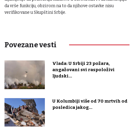
da vrše funkciju, obzirom na to da njihove ostavke nisu
verifikovane u Skupštini Srbije.
Povezane vesti
Vlada: U Srbiji 23 požara,
angažovani svi raspoloživi
ljudski...
U Kolumbiji više od 70 mrtvih od
posledica jakog...