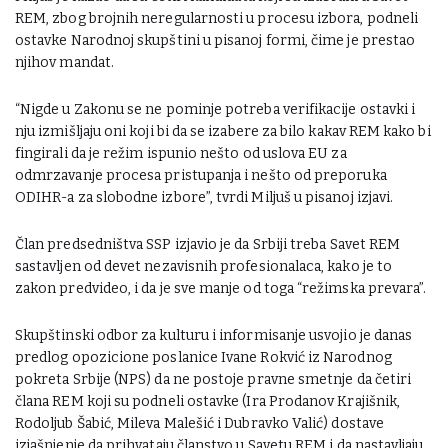
REM, zbog brojnih neregularnosti u procesu izbora, podneli
ostavke Narodnoj skupštini u pisanoj formi, čime je prestao
njihov mandat.
“Nigde u Zakonu se ne pominje potreba verifikacije ostavki i
nju izmišljaju oni koji bi da se izabere za bilo kakav REM kako bi
fingirali da je režim ispunio nešto od uslova EU za
odmrzavanje procesa pristupanja i nešto od preporuka
ODIHR-a za slobodne izbore”, tvrdi Miljuš u pisanoj izjavi.
Član predsedništva SSP izjavio je da Srbiji treba Savet REM
sastavljen od devet nezavisnih profesionalaca, kako je to
zakon predvideo, i da je sve manje od toga “režimska prevara”.
Skupštinski odbor za kulturu i informisanje usvojio je danas
predlog opozicione poslanice Ivane Rokvić iz Narodnog
pokreta Srbije (NPS) da ne postoje pravne smetnje da četiri
člana REM koji su podneli ostavke (Ira Prodanov Krajišnik,
Rodoljub Šabić, Mileva Malešić i Dubravko Valić) dostave
izjašnjenje da prihvataju članstvo u Savetu REM i da nastavljaju