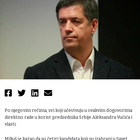
Po njegovim rečima, svi koji učestvuju u ovakvim dogovorima
direktno rade u korist predsednika Srbije Aleksandra Vučića i
vlasti.
Miljuš je kazao da su četiri kandidata koji su izabrani u Savet