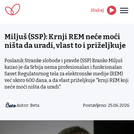
Slušaj
Miljuš (SSP): Krnji REM neće moći
ništa da uradi, vlast to i priželjkuje
Poslanik Stranke slobode i pravde (SSP) Branko Miljuš
kazao je da Srbija nema profesionalan i funkcionalan
Savet Regulatornog tela za elektronske medije (REM)
već skoro 600 dana, a da vlast priželjkuje "krnji REM koji
neće moći ništa da uradi".
Autor: Beta
Postavljeno: 25.06.2026