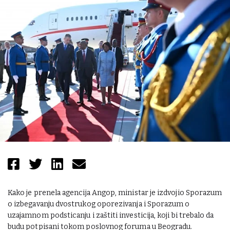
Kako je prenela agencija Angop, ministar je izdvojio Sporazum
o izbegavanju dvostrukog oporezivanja i Sporazum o
uzajamnom podsticanju i zaštiti investicija, koji bi trebalo da
budu potpisani tokom poslovnog foruma u Beogradu.