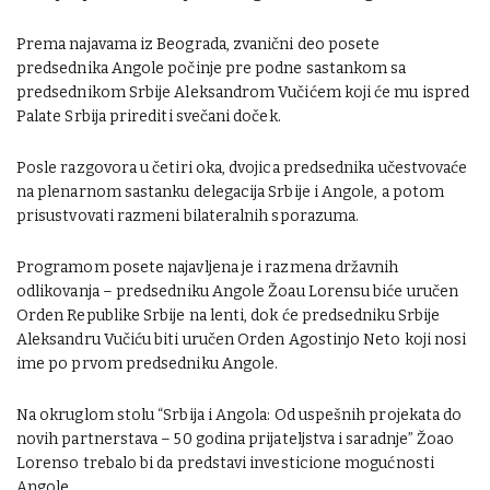
Prema najavama iz Beograda, zvanični deo posete
predsednika Angole počinje pre podne sastankom sa
predsednikom Srbije Aleksandrom Vučićem koji će mu ispred
Palate Srbija prirediti svečani doček.
Posle razgovora u četiri oka, dvojica predsednika učestvovaće
na plenarnom sastanku delegacija Srbije i Angole, a potom
prisustvovati razmeni bilateralnih sporazuma.
Programom posete najavljena je i razmena državnih
odlikovanja – predsedniku Angole Žoau Lorensu biće uručen
Orden Republike Srbije na lenti, dok će predsedniku Srbije
Aleksandru Vučiću biti uručen Orden Agostinjo Neto koji nosi
ime po prvom predsedniku Angole.
Na okruglom stolu “Srbija i Angola: Od uspešnih projekata do
novih partnerstava – 50 godina prijateljstva i saradnje” Žoao
Lorenso trebalo bi da predstavi investicione mogućnosti
Angole.