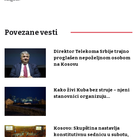
Povezane vesti
Direktor Telekoma Srbije trajno
proglašen nepoželjnom osobom
na Kosovu
Kako živi Kuba bez struje – njeni
stanovnici organizuju...
Kosovo: Skupština nastavlja
konstitutivnu sednicu u subotu,