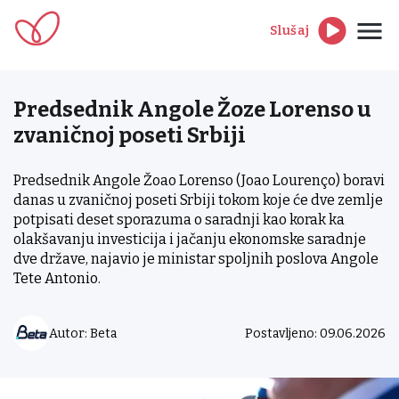
Slušaj
Predsednik Angole Žoze Lorenso u
zvaničnoj poseti Srbiji
Predsednik Angole Žoao Lorenso (Joao Lourenço) boravi
danas u zvaničnoj poseti Srbiji tokom koje će dve zemlje
potpisati deset sporazuma o saradnji kao korak ka
olakšavanju investicija i jačanju ekonomske saradnje
dve države, najavio je ministar spoljnih poslova Angole
Tete Antonio.
Autor: Beta
Postavljeno: 09.06.2026