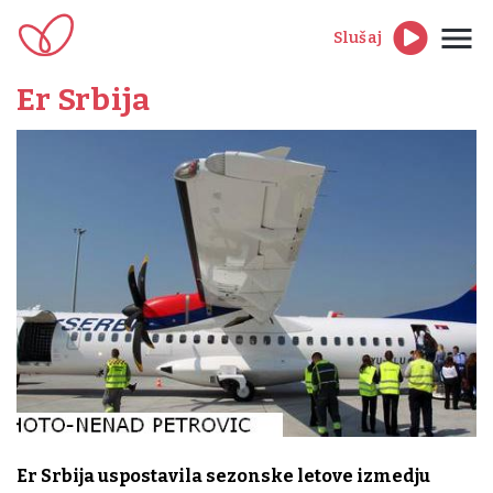
Slušaj
Er Srbija
Er Srbija uspostavila sezonske letove izmedju