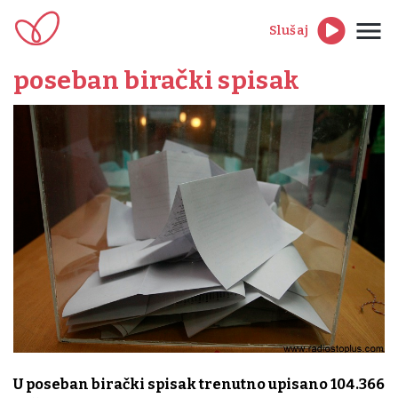
Slušaj
poseban birački spisak
U poseban birački spisak trenutno upisano 104.366