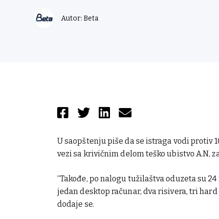
Autor: Beta
U saopštenju piše da se istraga vodi protiv 1
vezi sa krivičnim delom teško ubistvo A.N, za 
“Takođe, po nalogu tužilaštva oduzeta su 24 
jedan desktop računar, dva risivera, tri hard 
dodaje se.