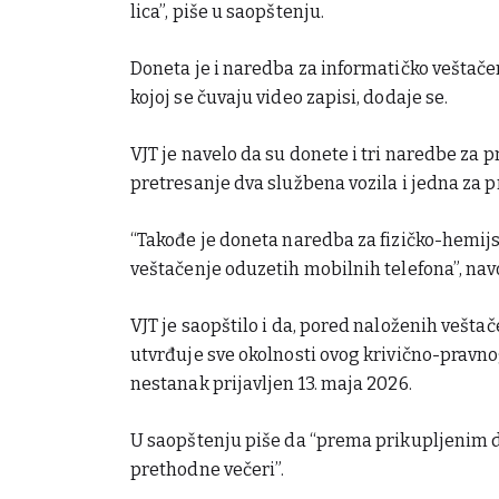
lica”, piše u saopštenju.
Doneta je i naredba za informatičko veštač
kojoj se čuvaju video zapisi, dodaje se.
VJT je navelo da su donete i tri naredbe za p
pretresanje dva službena vozila i jedna za p
“Takođe je doneta naredba za fizičko-hemijsk
veštačenje oduzetih mobilnih telefona”, navo
VJT je saopštilo i da, pored naloženih vešta
utvrđuje sve okolnosti ovog krivično-pravnog
nestanak prijavljen 13. maja 2026.
U saopštenju piše da “prema prikupljenim do
prethodne večeri”.