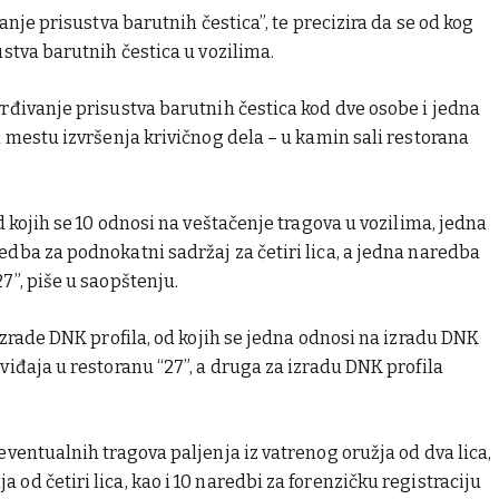
anje prisustva barutnih čestica”, te precizira da se od kog
stva barutnih čestica u vozilima.
rđivanje prisustva barutnih čestica kod dve osobe i jedna
 mestu izvršenja krivičnog dela – u kamin sali restorana
d kojih se 10 odnosi na veštačenje tragova u vozilima, jedna
dba za podnokatni sadržaj za četiri lica, a jedna naredba
7”, piše u saopštenju.
izrade DNK profila, od kojih se jedna odnosi na izradu DNK
iđaja u restoranu “27”, a druga za izradu DNK profila
ventualnih tragova paljenja iz vatrenog oružja od dva lica,
d četiri lica, kao i 10 naredbi za forenzičku registraciju