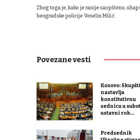
Zbog toga je, kako je ranije saopšteno, uhap
beogradske policije Veselin Milić.
Povezane vesti
Kosovo: Skupšt
nastavlja
konstitutivnu
sednicu u subot
ustavni rok...
Predsednik
Ukrajine stigao