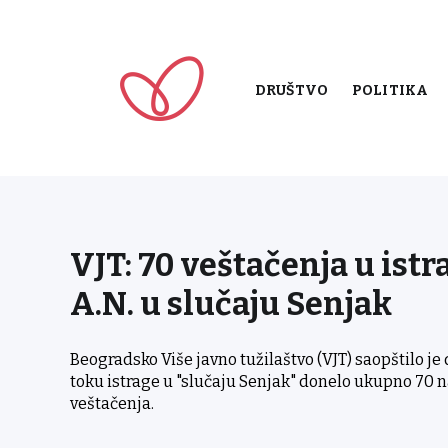
DRUŠTVO
POLITIKA
VJT: 70 veštačenja u istr
A.N. u slučaju Senjak
Beogradsko Više javno tužilaštvo (VJT) saopštilo j
toku istrage u "slučaju Senjak" donelo ukupno 70 na
veštačenja.