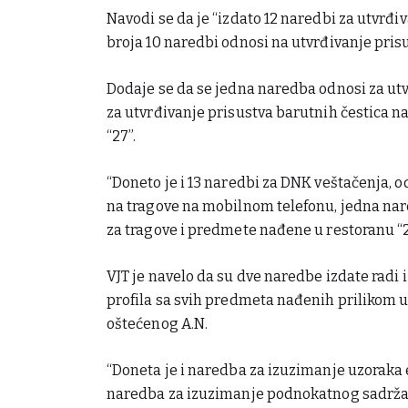
Navodi se da je “izdato 12 naredbi za utvrđiv
broja 10 naredbi odnosi na utvrđivanje prisu
Dodaje se da se jedna naredba odnosi za utv
za utvrđivanje prisustva barutnih čestica na
“27”.
“Doneto je i 13 naredbi za DNK veštačenja, o
na tragove na mobilnom telefonu, jedna nare
za tragove i predmete nađene u restoranu “2
VJT je navelo da su dve naredbe izdate radi 
profila sa svih predmeta nađenih prilikom uv
oštećenog A.N.
“Doneta je i naredba za izuzimanje uzoraka e
naredba za izuzimanje podnokatnog sadržaja o