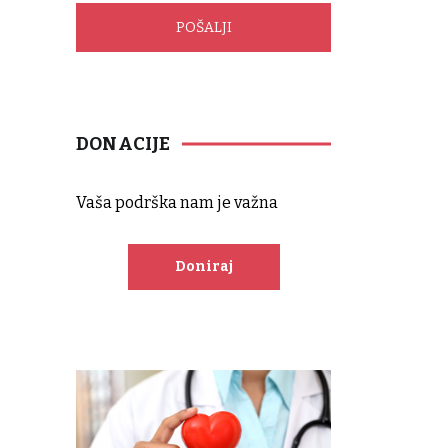
DONACIJE
Vaša podrška nam je važna
Doniraj