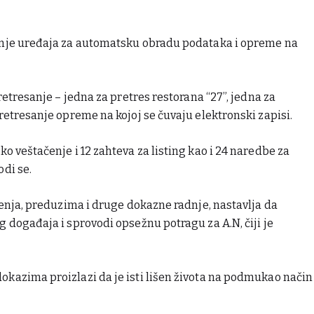
enje uređaja za automatsku obradu podataka i opreme na
retresanje – jedna za pretres restorana “27”, jedna za
retresanje opreme na kojoj se čuvaju elektronski zapisi.
o veštačenje i 12 zahteva za listing kao i 24 naredbe za
di se.
čenja, preduzima i druge dokazne radnje, nastavlja da
 događaja i sprovodi opsežnu potragu za A.N, čiji je
kazima proizlazi da je isti lišen života na podmukao način