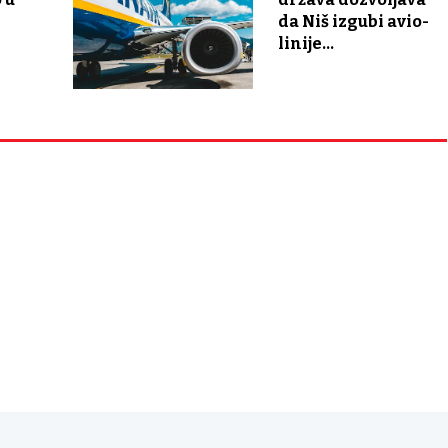
da Niš izgubi avio-
linije...