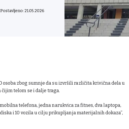
Postavljeno: 21.05.2026
0 osoba zbog sumnje da su izvršili različita krivična dela u
čijim telom se i dalje traga.
mobilna telefona, jedna narukvica za fitnes, dva laptopa,
diska i 10 vozila u cilju prikupljanja materijalnih dokaza”,