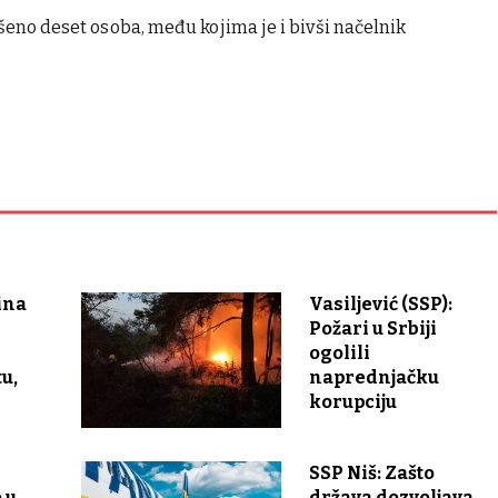
šeno deset osoba, među kojima je i bivši načelnik
ina
Vasiljević (SSP):
Požari u Srbiji
ogolili
u,
naprednjačku
korupciju
SSP Niš: Zašto
 u
država dozvoljava