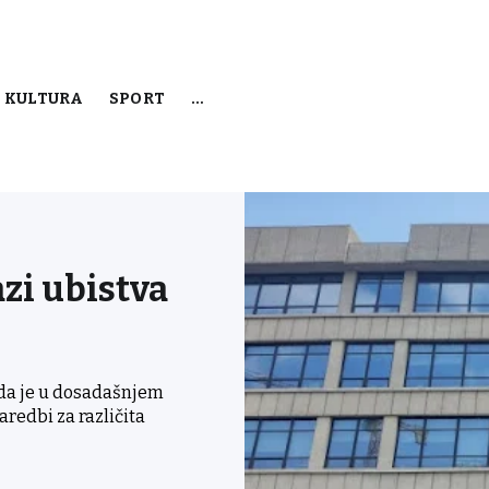
KULTURA
SPORT
…
azi ubistva
e da je u dosadašnjem
redbi za različita