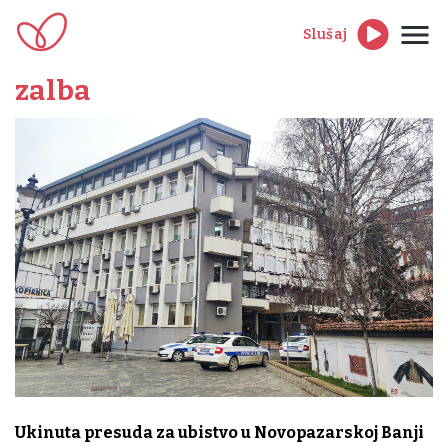
Slušaj
zalba
Ukinuta presuda za ubistvo u Novopazarskoj Banji